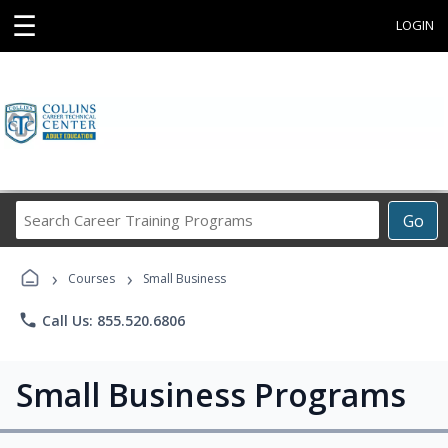
☰
LOGIN
Search
Go
Career
Training
›
›
Programs
Courses
Small Business
phone
Call Us: 855.520.6806
Small Business Programs